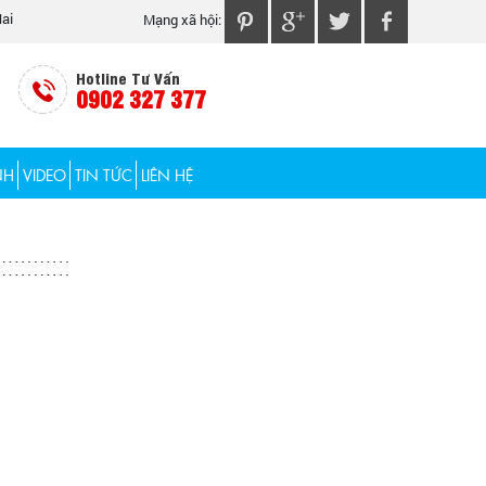
ai
Mạng xã hội:
Hotline Tư Vấn
0902 327 377
NH
VIDEO
TIN TỨC
LIÊN HỆ