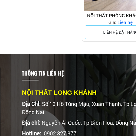
NỘI THẤT PHÒNG KHÁ
Giá:
ĐẠI
Liên hệ
LIÊN HỆ ĐẶT HÀN
THÔNG TIN LIÊN HỆ
NỘI THẤT LONG KHÁNH
Địa Chỉ:
Số 13 Hồ Tùng Mậu, Xuân Thạnh, Tp L
Đồng Nai
Địa chỉ:
Nguyễn Ái Quốc, Tp Biên Hòa, Đồng Na
Hotline:
0902 327 377