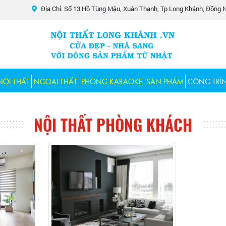
Địa Chỉ: Số 13 Hồ Tùng Mậu, Xuân Thạnh, Tp Long Khánh, Đồng N
NỘI THẤT
NGOẠI THẤT
PHÒNG KARAOKE
SẢN PHẨM
CÔNG TRÌ
NỘI THẤT PHÒNG KHÁCH