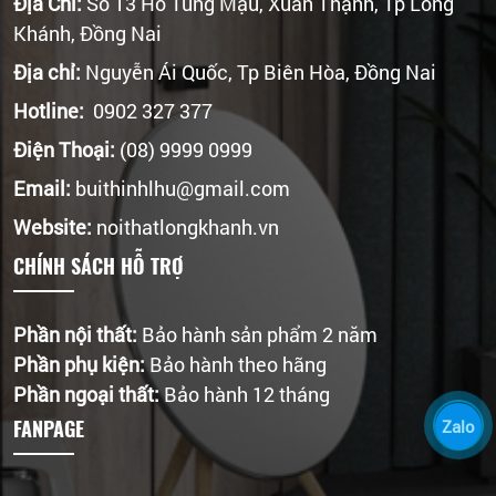
Địa Chỉ:
Số 13 Hồ Tùng Mậu, Xuân Thạnh, Tp Long
Khánh, Đồng Nai
Địa chỉ:
Nguyễn Ái Quốc, Tp Biên Hòa, Đồng Nai
Hotline:
0902 327 377
Điện Thoại:
(08) 9999 0999
Email:
buithinhlhu@gmail.com
Website:
noithatlongkhanh.vn
CHÍNH SÁCH HỖ TRỢ
Phần nội thất:
Bảo hành sản phẩm 2 năm
Phần phụ kiện:
Bảo hành theo hãng
Phần ngoại thất:
Bảo hành 12 tháng
FANPAGE
Zalo